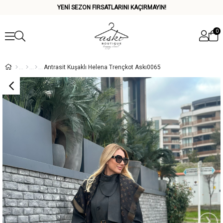
YENİ SEZON FIRSATLARINI KAÇIRMAYIN!
0
Antrasit Kuşaklı Helena Trençkot Askı0065
›