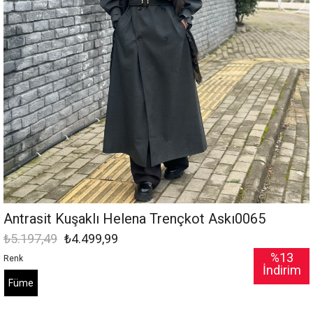
Antrasit Kuşaklı Helena Trençkot Askı0065
₺5.197,49
₺4.499,99
%
13
Renk
İndirim
Füme