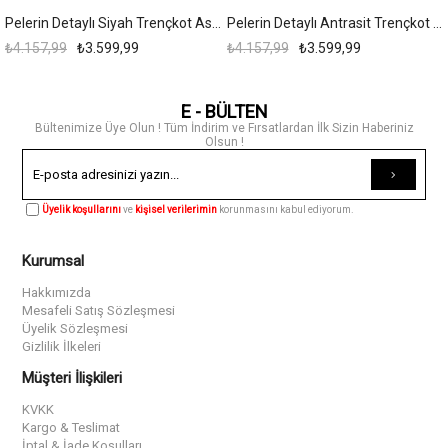
Pelerin Detaylı Siyah Trençkot Askı0014
Pelerin Detaylı Antrasit Trençkot Askı0018
₺4.157,99
₺3.599,99
₺4.157,99
₺3.599,99
E - BÜLTEN
Bültenimize Üye Olun ! Tüm İndirim ve Fırsatlardan İlk Sizin Haberiniz
Olsun !
Üyelik koşullarını
ve
kişisel verilerimin
korunmasını kabul ediyorum.
Kurumsal
Hakkımızda
Mesafeli Satış Sözleşmesi
Üyelik Sözleşmesi
Gizlilik İlkeleri
Müşteri İlişkileri
KVKK
Kargo & Teslimat
İptal & İade Koşulları