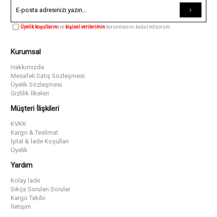
Üyelik koşullarını
ve
kişisel verilerimin
korunmasını kabul ediyorum.
Kurumsal
Hakkımızda
Mesafeli Satış Sözleşmesi
Üyelik Sözleşmesi
Gizlilik İlkeleri
Müşteri İlişkileri
KVKK
Kargo & Teslimat
İptal & İade Koşulları
Üyelik
Yardım
Kolay İade
Sıkça Sorulan Sorular
Kargo Takibi
İletişim