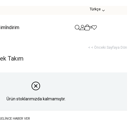
Türkçe
yim
İndirim
0
< < Önceki Sayfaya Dön
tek Takım
Ürün stoklarımızda kalmamıştır.
GELINCE HABER VER