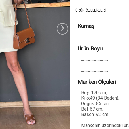
ÜRÜN ÖZELLIKLERI
›
Kumaş
................
Ürün Boyu
...............................
...............................
...............................
Manken Ölçüleri
Boy: 170 cm,
Kilo:49 (34 Beden),
Göğüs: 85 cm,
Bel: 67 cm,
Basen: 92 cm.
Mankenin üzerindeki ürü