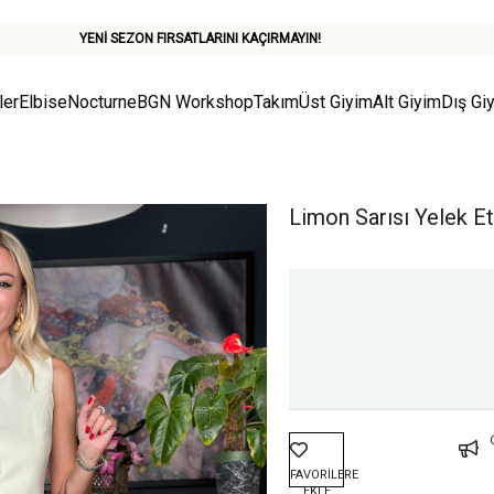
YENİ SEZON FIRSATLARINI KAÇIRMAYIN!
ler
Elbise
Nocturne
BGN Workshop
Takım
Üst Giyim
Alt Giyim
Dış Gi
Limon Sarısı Yelek E
FAVORILERE
EKLE