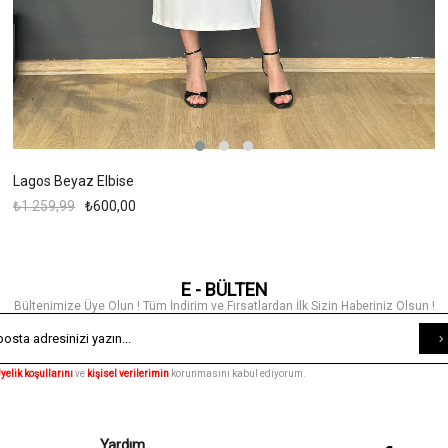
Lagos Beyaz Elbise
₺1.259,99
₺600,00
E - BÜLTEN
Bültenimize Üye Olun ! Tüm İndirim ve Fırsatlardan İlk Sizin Haberiniz Olsun !
yelik koşullarını
ve
kişisel verilerimin
korunmasını kabul ediyorum.
Yardım