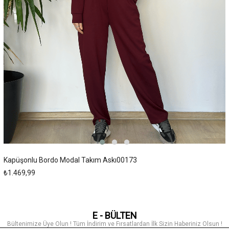
Kapüşonlu Bordo Modal Takım Askı00173
₺1.469,99
E - BÜLTEN
Bültenimize Üye Olun ! Tüm İndirim ve Fırsatlardan İlk Sizin Haberiniz Olsun !