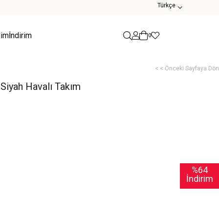
Türkçe
yim
İndirim
0
< < Önceki Sayfaya Dön
iyah Havalı Takım
%
64
İndirim