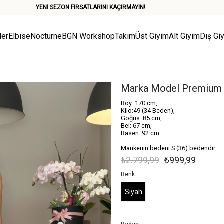
YENİ SEZON FIRSATLARINI KAÇIRMAYIN!
ler
Elbise
Nocturne
BGN Workshop
Takım
Üst Giyim
Alt Giyim
Dış Gi
Marka Model Premium S
Boy: 170 cm,
Kilo:49 (34 Beden),
Göğüs: 85 cm,
Bel: 67 cm,
Basen: 92 cm.
Mankenin bedeni S (36) bedendir
₺2.799,99
₺999,99
Renk
Siyah