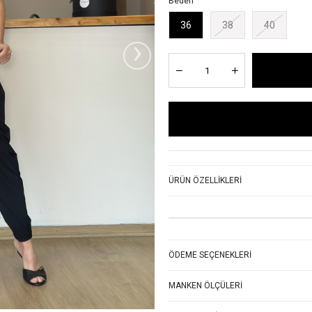
Beden
36
38
40
›
ÜRÜN ÖZELLIKLERI
ÖDEME SEÇENEKLERI
MANKEN ÖLÇÜLERI