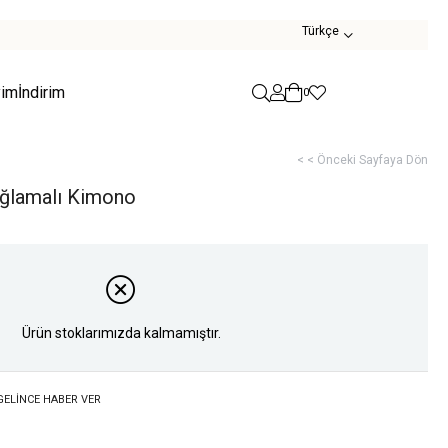
Türkçe
yim
İndirim
0
< < Önceki Sayfaya Dön
ağlamalı Kimono
Ürün stoklarımızda kalmamıştır.
GELINCE HABER VER