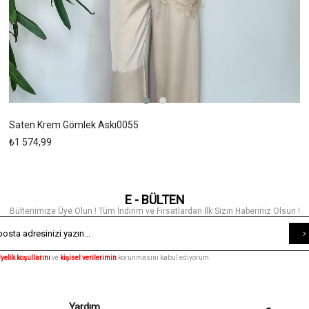
Saten Krem Gömlek Askı0055
₺1.574,99
E - BÜLTEN
Bültenimize Üye Olun ! Tüm İndirim ve Fırsatlardan İlk Sizin Haberiniz Olsun !
yelik koşullarını
ve
kişisel verilerimin
korunmasını kabul ediyorum.
Yardım