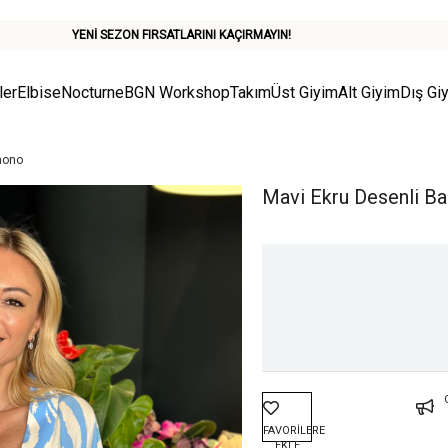
YENİ SEZON FIRSATLARINI KAÇIRMAYIN!
ler
Elbise
Nocturne
BGN Workshop
Takım
Üst Giyim
Alt Giyim
Dış Gi
mono
Mavi Ekru Desenli B
FAVORILERE
EKLE