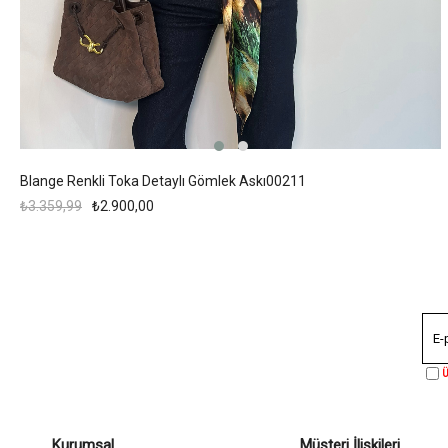
Blange Renkli Toka Detaylı Gömlek Askı00211
₺3.359,99
₺2.900,00
Ü
Kurumsal
Müşteri İlişkileri