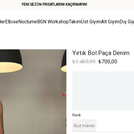
YENİ SEZON FIRSATLARINI KAÇIRMAYIN!
ler
Elbise
Nocturne
BGN Workshop
Takım
Üst Giyim
Alt Giyim
Dış Gi
Yırtık Bol Paça Denim
₺1.469,99
₺700,00
Renk
Buz mavisi