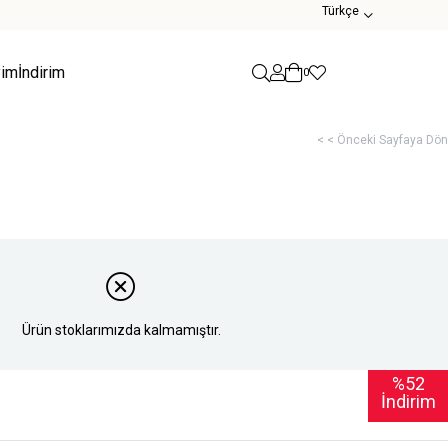
Türkçe
yim
İndirim
0
< < Önceki Sayfaya Dön
Ürün stoklarımızda kalmamıştır.
%
52
İndirim